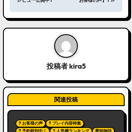
レビュー公開中?
お客様の声】?
ナ
ビ
ゲ
ー
シ
投稿者
kira5
ョ
ン
関連投稿
? お客様の声
? プレイ内容特集
? 予約殺到中！
? 人気嬢ランキング
夢姫物語