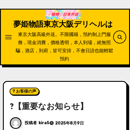
内
容
を
夢姫物語東京大阪デリヘルは
ス
東京大阪高級外送。不限國籍，預約制上門服
キ
務，現金消費，價格透明，本人到場，絕無照
ッ
騙，酒店，到府，皆可安排，不會日語也能輕鬆
プ
預約
? お客様の声
?【重要なお知らせ】
投稿者
kira5
2025年8月9日