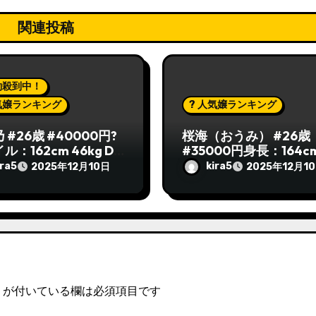
関連投稿
約殺到中！
人気嬢ランキング
? 人気嬢ランキング
 #26歳 #40000円?
桜海（おうみ） #26歳
ル：162cm 46kg D
#35000円身長：164c
プ
体重：48kg｜Dカップ
ira5
kira5
2025年12月10日
2025年12月1
が付いている欄は必須項目です