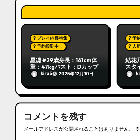
? プレイ内容特集
? 予
? 予約殺到中！
? 
星凜 #29歳身長：161cm体
結花乃
重：47kgバスト：Dカップ
スタイ
カッ
kira5
k
2025年12月10日
コメントを残す
メールアドレスが公開されることはありません。
※